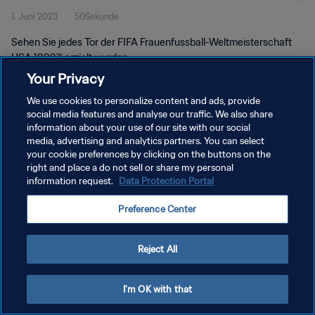
1. Juni 2023
50Sekunde
USA 1999™
Sehen Sie jedes Tor der FIFA Frauenfussball-Weltmeisterschaft
USA 1999™ erzielt wurden.
Your Privacy
We use cookies to personalize content and ads, provide
social media features and analyse our traffic. We also share
information about your use of our site with our social
media, advertising and analytics partners. You can select
your cookie preferences by clicking on the buttons on the
DATENSCHUTZ
right and place a do not sell or share my personal
information request.
Data Protection Portal
NUTZUNGSBEDINGUNGEN
COOKIE-EINSTELLUNGEN VERWALTEN
Preference Center
Copyright © 1994 - 2026 FIFA. Alle Rechte vorbehalten.
Reject All
I'm OK with that