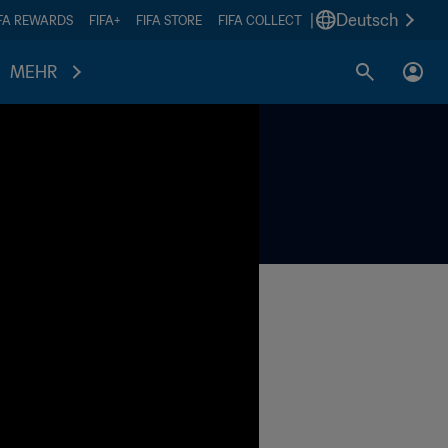
|
Deutsch
IFA REWARDS
FIFA+
FIFA STORE
FIFA COLLECT
MEHR