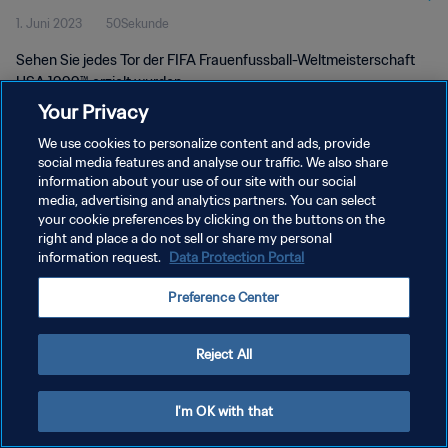
1. Juni 2023
50Sekunde
USA 1999™
Sehen Sie jedes Tor der FIFA Frauenfussball-Weltmeisterschaft
USA 1999™ erzielt wurden.
Your Privacy
We use cookies to personalize content and ads, provide
social media features and analyse our traffic. We also share
information about your use of our site with our social
media, advertising and analytics partners. You can select
DATENSCHUTZ
your cookie preferences by clicking on the buttons on the
right and place a do not sell or share my personal
NUTZUNGSBEDINGUNGEN
information request.
Data Protection Portal
COOKIE-EINSTELLUNGEN VERWALTEN
Preference Center
Copyright © 1994 - 2026 FIFA. Alle Rechte vorbehalten.
Reject All
I'm OK with that