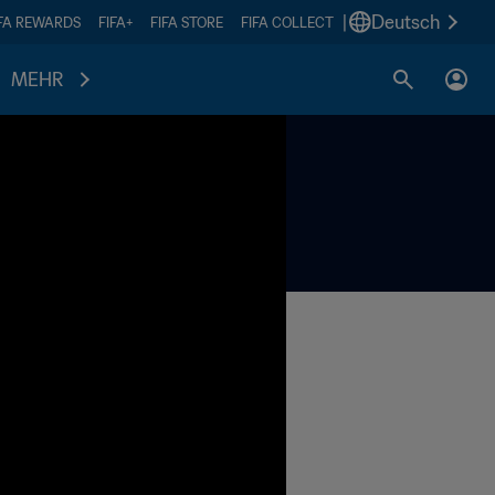
|
Deutsch
IFA REWARDS
FIFA+
FIFA STORE
FIFA COLLECT
MEHR