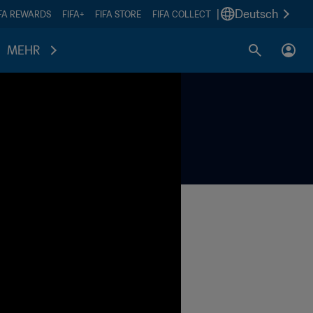
|
Deutsch
IFA REWARDS
FIFA+
FIFA STORE
FIFA COLLECT
MEHR