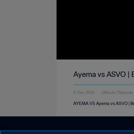
Ayema vs ASVO | B
11. Dez. 2022
2Minute 7Sekunde
AYEMA VS Ayema vs ASVO | Ben