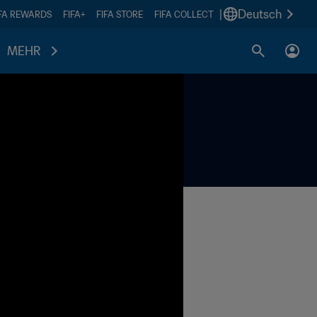
|
Deutsch
IFA REWARDS
FIFA+
FIFA STORE
FIFA COLLECT
MEHR