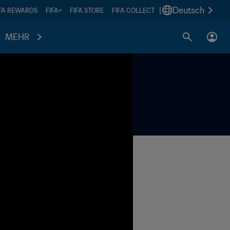
|
Deutsch
IFA REWARDS
FIFA+
FIFA STORE
FIFA COLLECT
MEHR