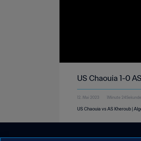
US Chaouia 1-0 AS
12. Mai 2023
1Minute 24Sekund
US Chaouia vs AS Kheroub | Alg