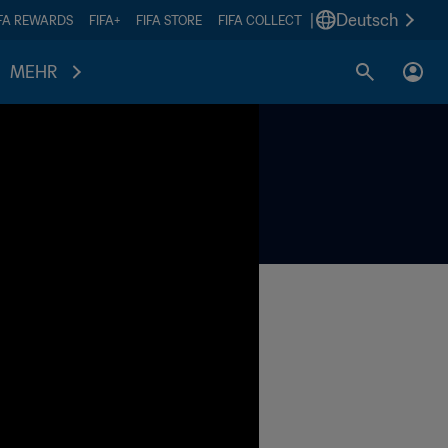
|
Deutsch
IFA REWARDS
FIFA+
FIFA STORE
FIFA COLLECT
MEHR