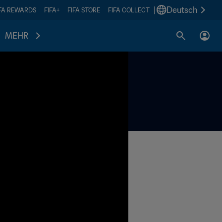
|
Deutsch
IFA REWARDS
FIFA+
FIFA STORE
FIFA COLLECT
MEHR