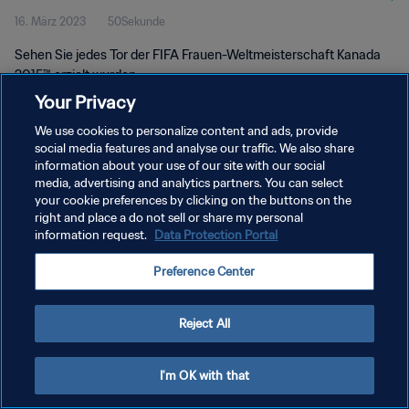
16. März 2023
50Sekunde
2015™
Sehen Sie jedes Tor der FIFA Frauen-Weltmeisterschaft Kanada
2015™ erzielt wurden.
Your Privacy
We use cookies to personalize content and ads, provide
social media features and analyse our traffic. We also share
information about your use of our site with our social
media, advertising and analytics partners. You can select
DATENSCHUTZ
your cookie preferences by clicking on the buttons on the
right and place a do not sell or share my personal
NUTZUNGSBEDINGUNGEN
information request.
Data Protection Portal
COOKIE-EINSTELLUNGEN VERWALTEN
Preference Center
Copyright © 1994 - 2026 FIFA. Alle Rechte vorbehalten.
Reject All
I'm OK with that