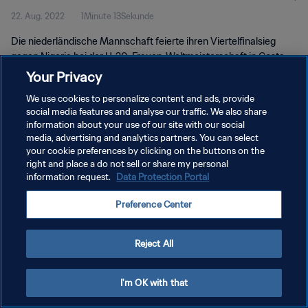
22. Aug. 2022
1Minute 13Sekunde
Die niederländische Mannschaft feierte ihren Viertelfinalsieg
gegen Nigeria bei der U-20-Frauen-Weltmeisterschaft in Costa
Rica.
Your Privacy
We use cookies to personalize content and ads, provide
social media features and analyse our traffic. We also share
information about your use of our site with our social
media, advertising and analytics partners. You can select
your cookie preferences by clicking on the buttons on the
DATENSCHUTZ
right and place a do not sell or share my personal
information request.
Data Protection Portal
NUTZUNGSBEDINGUNGEN
Preference Center
COOKIE-EINSTELLUNGEN VERWALTEN
Copyright © 1994 - 2026 FIFA. Alle Rechte vorbehalten.
Reject All
I'm OK with that