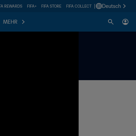
|
Deutsch
IFA REWARDS
FIFA+
FIFA STORE
FIFA COLLECT
MEHR