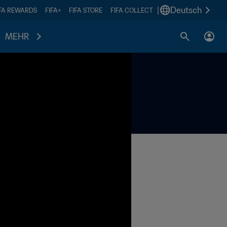
|
Deutsch
IFA REWARDS
FIFA+
FIFA STORE
FIFA COLLECT
MEHR