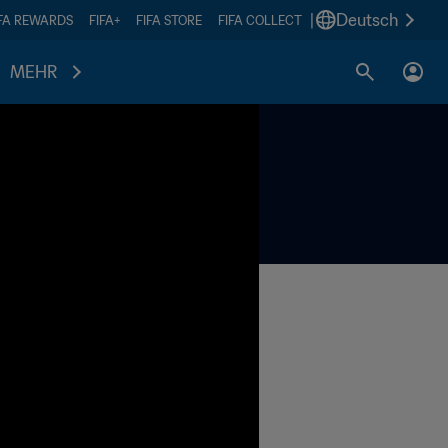
|
Deutsch
IFA REWARDS
FIFA+
FIFA STORE
FIFA COLLECT
MEHR