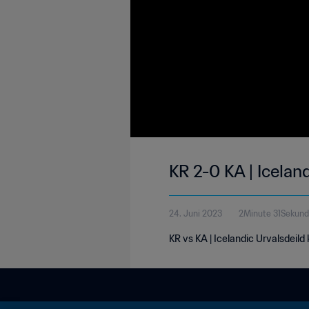
KR 2-0 KA | Icelan
24. Juni 2023
2Minute 31Sekun
KR vs KA | Icelandic Urvalsdeild