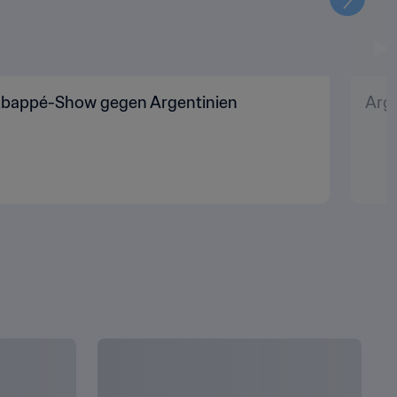
Weiter
 Mbappé-Show gegen Argentinien
Arge
ALLES ANZEIGEN