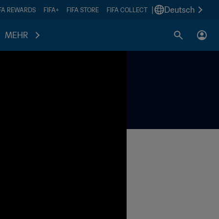
|
Deutsch
IFA REWARDS
FIFA+
FIFA STORE
FIFA COLLECT
MEHR