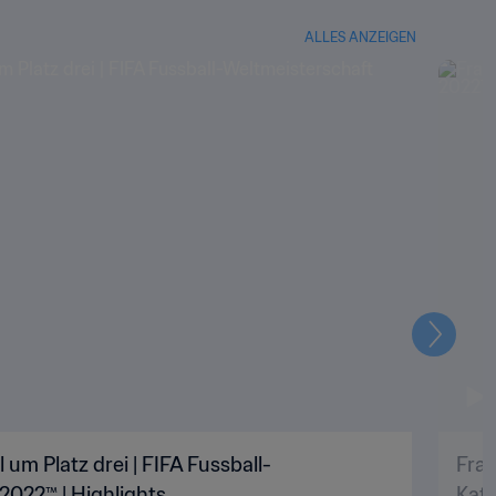
ALLES ANZEIGEN
Weiter
 um Platz drei | FIFA Fussball-
Fran
2022™ | Highlights
Kata