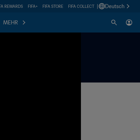
|
Deutsch
IFA REWARDS
FIFA+
FIFA STORE
FIFA COLLECT
MEHR