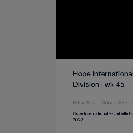
Hope International
Division | wk 45
14. Nov. 2022
2Minute 49Sekun
Hope International vs JeBelle F
2022