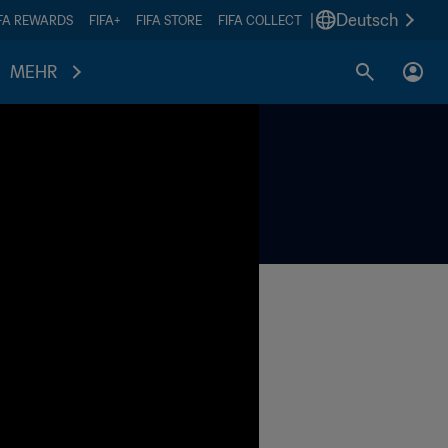
|
Deutsch
IFA REWARDS
FIFA+
FIFA STORE
FIFA COLLECT
MEHR