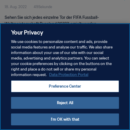
18. Aug. 2022
49Sekunde
Sehen Sie sich jedes einzelne Tor der FIFA Fussball-
Weltmeisterschaft Russland 2018™ erzielt wurden.
Your Privacy
We use cookies to personalize content and ads, provide
social media features and analyse our traffic. We also share
information about your use of our site with our social
media, advertising and analytics partners. You can select
DATENSCHUTZ
your cookie preferences by clicking on the buttons on the
right and place a do not sell or share my personal
NUTZUNGSBEDINGUNGEN
information request.
Data Protection Portal
COOKIE-EINSTELLUNGEN VERWALTEN
Preference Center
Copyright © 1994 - 2026 FIFA. Alle Rechte vorbehalten.
Reject All
I'm OK with that