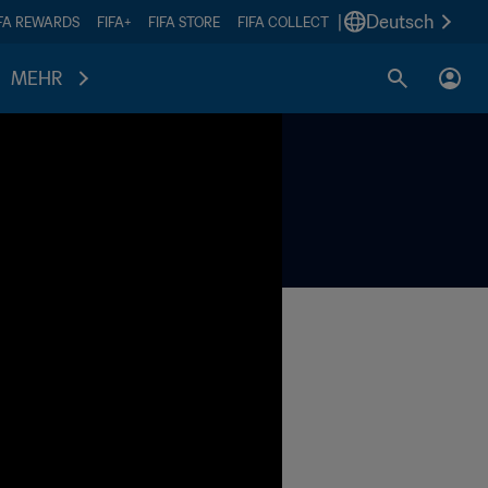
|
Deutsch
IFA REWARDS
FIFA+
FIFA STORE
FIFA COLLECT
MEHR