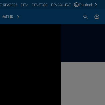
|
Deutsch
IFA REWARDS
FIFA+
FIFA STORE
FIFA COLLECT
MEHR