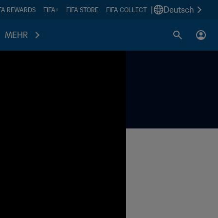
|
Deutsch
IFA REWARDS
FIFA+
FIFA STORE
FIFA COLLECT
MEHR