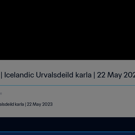
 | Icelandic Urvalsdeild karla | 22 May 2
de
valsdeild karla | 22 May 2023