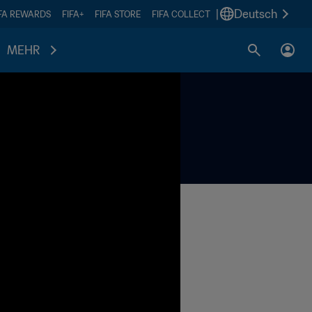
|
Deutsch
IFA REWARDS
FIFA+
FIFA STORE
FIFA COLLECT
MEHR