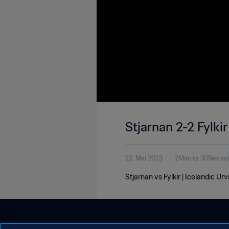
Stjarnan 2-2 Fylkir
22. Mai 2023
2Minute 30Sekun
Stjarnan vs Fylkir | Icelandic Ur