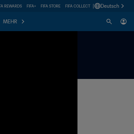
|
Deutsch
IFA REWARDS
FIFA+
FIFA STORE
FIFA COLLECT
MEHR