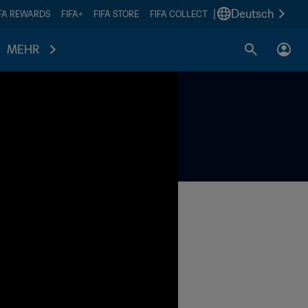
|
Deutsch
IFA REWARDS
FIFA+
FIFA STORE
FIFA COLLECT
MEHR