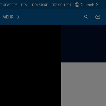
|
Deutsch
IFA REWARDS
FIFA+
FIFA STORE
FIFA COLLECT
MEHR