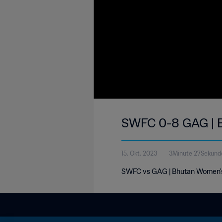
SWFC 0-8 GAG | B
15. Okt. 2023
3Minute 27Sekund
SWFC vs GAG | Bhutan Women's 