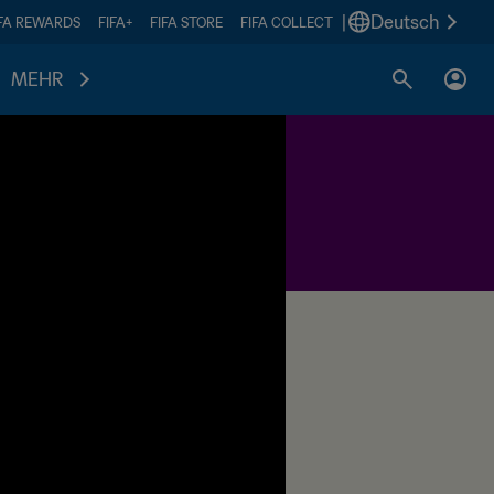
|
Deutsch
IFA REWARDS
FIFA+
FIFA STORE
FIFA COLLECT
MEHR