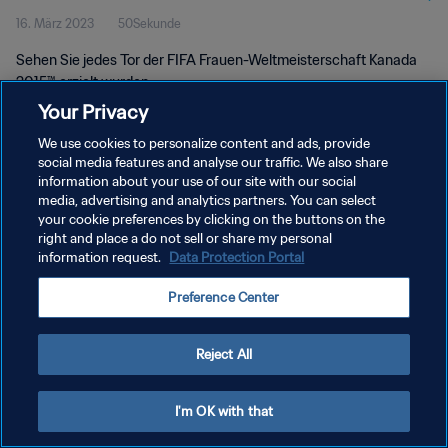
16. März 2023
50Sekunde
Sehen Sie jedes Tor der FIFA Frauen-Weltmeisterschaft Kanada
2015™ erzielt wurden.
Your Privacy
We use cookies to personalize content and ads, provide
social media features and analyse our traffic. We also share
information about your use of our site with our social
media, advertising and analytics partners. You can select
DATENSCHUTZ
your cookie preferences by clicking on the buttons on the
right and place a do not sell or share my personal
NUTZUNGSBEDINGUNGEN
information request.
Data Protection Portal
COOKIE-EINSTELLUNGEN VERWALTEN
Preference Center
Copyright © 1994 - 2026 FIFA. Alle Rechte vorbehalten.
Reject All
I'm OK with that