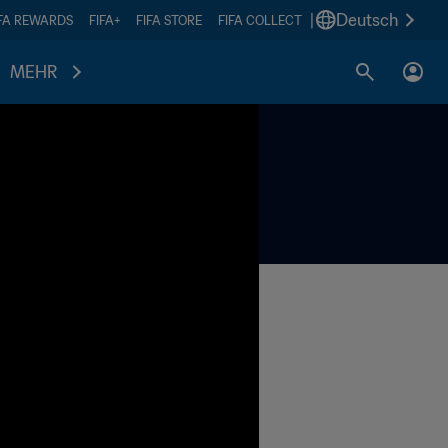
|
Deutsch
IFA REWARDS
FIFA+
FIFA STORE
FIFA COLLECT
MEHR