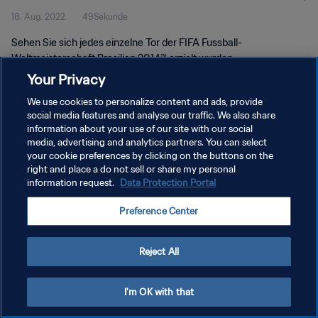
18. Aug. 2022
49Sekunde
Sehen Sie sich jedes einzelne Tor der FIFA Fussball-
Weltmeisterschaft Brasilien 2014™ erzielt wurden.
Your Privacy
We use cookies to personalize content and ads, provide
social media features and analyse our traffic. We also share
information about your use of our site with our social
media, advertising and analytics partners. You can select
your cookie preferences by clicking on the buttons on the
DATENSCHUTZ
right and place a do not sell or share my personal
information request.
Data Protection Portal
NUTZUNGSBEDINGUNGEN
COOKIE-EINSTELLUNGEN VERWALTEN
Preference Center
Copyright © 1994 - 2026 FIFA. Alle Rechte vorbehalten.
Reject All
I'm OK with that