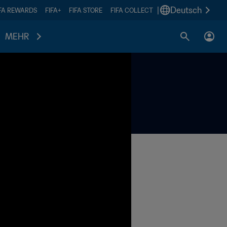
|
Deutsch
IFA REWARDS
FIFA+
FIFA STORE
FIFA COLLECT
MEHR