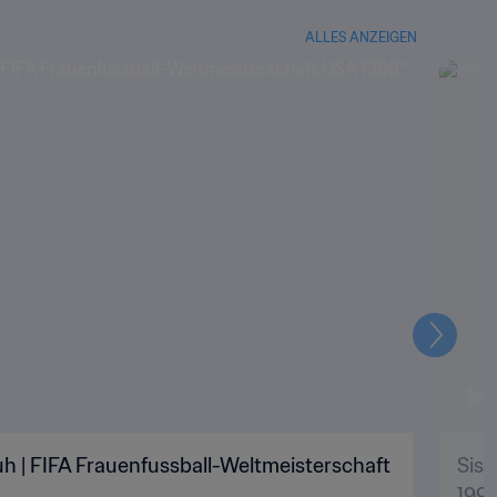
ALLES ANZEIGEN
Weiter
h | FIFA Frauenfussball-Weltmeisterschaft
Siss
199