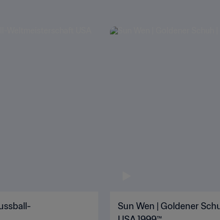
ussball-
Sun Wen | Goldener Schu
USA 1999™