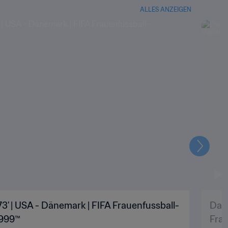
ALLES ANZEIGEN
Weiter
73' | USA - Dänemark | FIFA Frauenfussball-
Das 
1999™
Frau