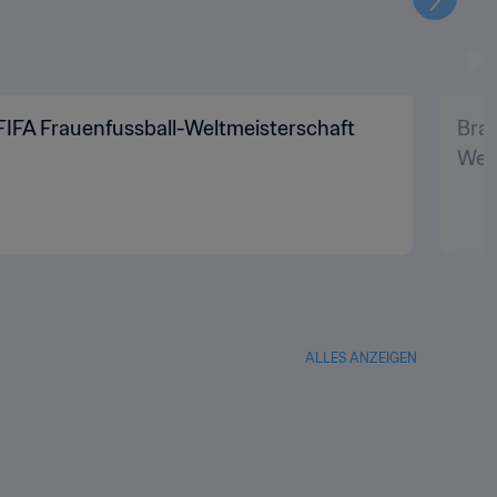
Weiter
| FIFA Frauenfussball-Weltmeisterschaft
Bras
Welt
ALLES ANZEIGEN