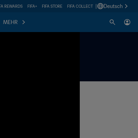
|
Deutsch
IFA REWARDS
FIFA+
FIFA STORE
FIFA COLLECT
MEHR