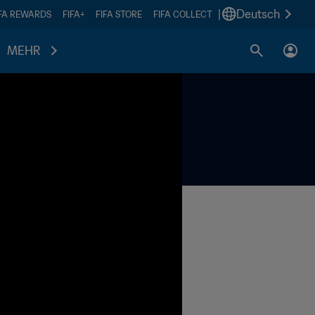
|
Deutsch
IFA REWARDS
FIFA+
FIFA STORE
FIFA COLLECT
MEHR