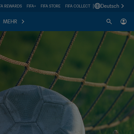
|
Deutsch
IFA REWARDS
FIFA+
FIFA STORE
FIFA COLLECT
MEHR