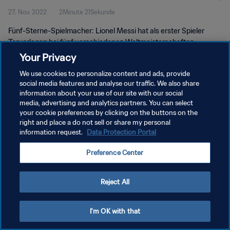
27. Nov. 2022
2Minute 21Sekunde
Fünf-Sterne-Spielmacher: Lionel Messi hat als erster Spieler
Torvorlagen bei fünf verschiedenen Weltmeisterschaften
verbucht.
Your Privacy
We use cookies to personalize content and ads, provide
social media features and analyse our traffic. We also share
information about your use of our site with our social
media, advertising and analytics partners. You can select
your cookie preferences by clicking on the buttons on the
DATENSCHUTZ
right and place a do not sell or share my personal
information request.
Data Protection Portal
NUTZUNGSBEDINGUNGEN
Preference Center
COOKIE-EINSTELLUNGEN VERWALTEN
Copyright © 1994 - 2026 FIFA. Alle Rechte vorbehalten.
Reject All
I'm OK with that