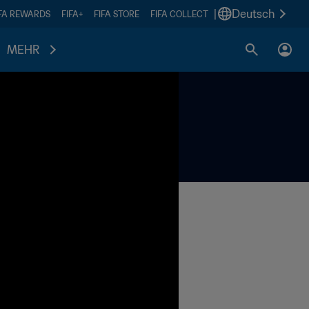
|
Deutsch
IFA REWARDS
FIFA+
FIFA STORE
FIFA COLLECT
MEHR