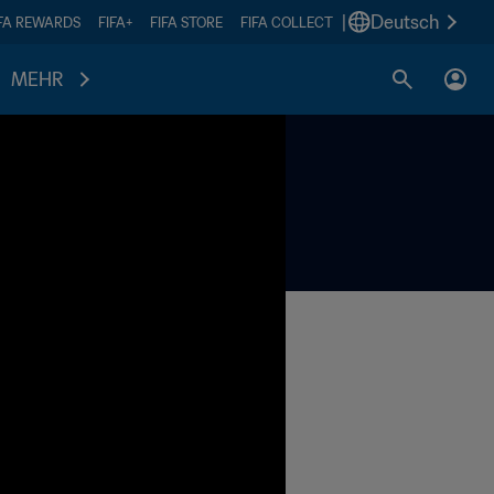
|
Deutsch
IFA REWARDS
FIFA+
FIFA STORE
FIFA COLLECT
MEHR