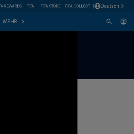
|
Deutsch
IFA REWARDS
FIFA+
FIFA STORE
FIFA COLLECT
MEHR