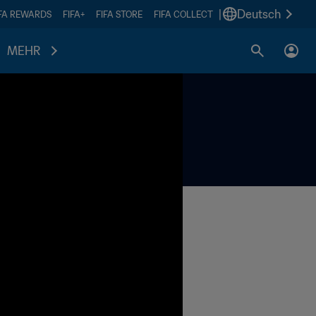
|
Deutsch
IFA REWARDS
FIFA+
FIFA STORE
FIFA COLLECT
MEHR