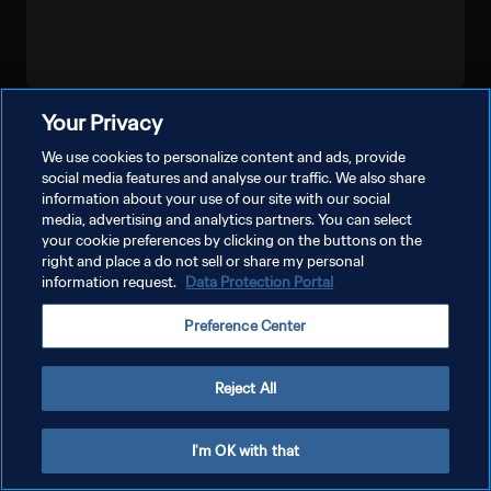
Your Privacy
MEHR ANZEIGEN
We use cookies to personalize content and ads, provide
social media features and analyse our traffic. We also share
information about your use of our site with our social
media, advertising and analytics partners. You can select
your cookie preferences by clicking on the buttons on the
right and place a do not sell or share my personal
information request.
Data Protection Portal
DATENSCHUTZ
Preference Center
NUTZUNGSBEDINGUNGEN
COOKIE-EINSTELLUNGEN VERWALTEN
Reject All
Copyright © 1994 - 2026 FIFA. Alle Rechte vorbehalten.
I'm OK with that