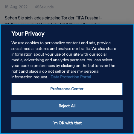
18. Aug. 2022
49Sekunde
Sehen Sie sich jedes einzelne Tor der FIFA Fussball-
Weltmeisterschaft Südafrika 2010™ erzielt wurden.
Your Privacy
We use cookies to personalize content and ads, provide
social media features and analyse our traffic. We also share
information about your use of our site with our social
media, advertising and analytics partners. You can select
DATENSCHUTZ
your cookie preferences by clicking on the buttons on the
right and place a do not sell or share my personal
NUTZUNGSBEDINGUNGEN
information request.
Data Protection Portal
COOKIE-EINSTELLUNGEN VERWALTEN
Preference Center
Copyright © 1994 - 2026 FIFA. Alle Rechte vorbehalten.
Reject All
I'm OK with that