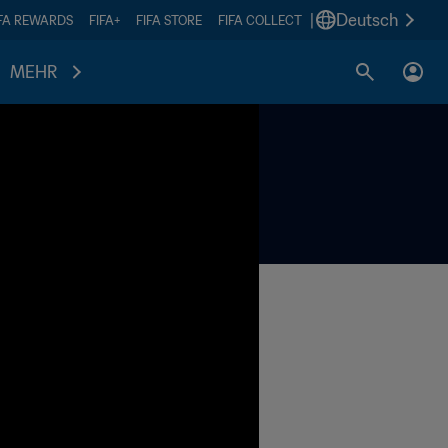
|
Deutsch
IFA REWARDS
FIFA+
FIFA STORE
FIFA COLLECT
MEHR