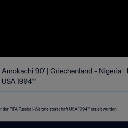
 Amokachi 90' | Griechenland - Nigeria | 
t USA 1994™
or der FIFA Fussball-Weltmeisterschaft USA 1994™ erzielt wurden.