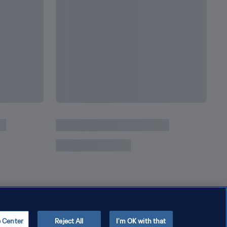
e Center
Reject All
I'm OK with that