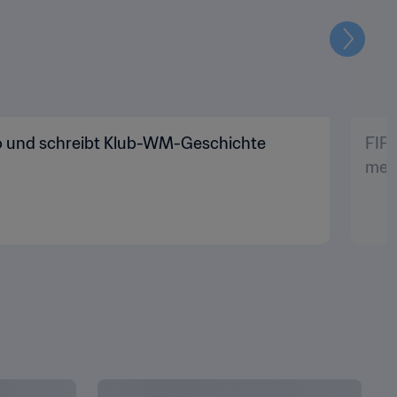
Weiter
go und schreibt Klub-WM-Geschichte
FIFA
meh
Copyright © 1994 - 2026 FIFA. Alle Rechte vorbehalten.