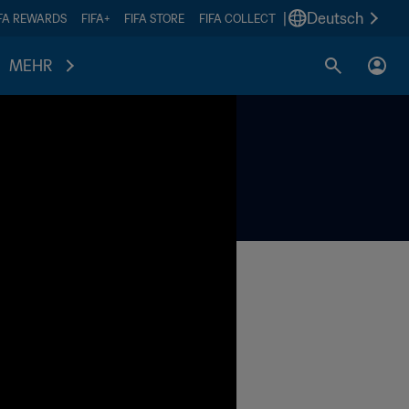
|
Deutsch
IFA REWARDS
FIFA+
FIFA STORE
FIFA COLLECT
MEHR