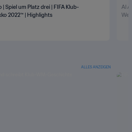
| Spiel um Platz drei | FIFA Klub-
Al A
ko 2022™ | Highlights
Welt
ALLES ANZEIGEN