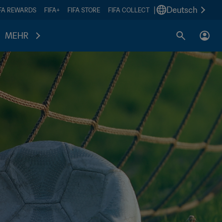
|
Deutsch
IFA REWARDS
FIFA+
FIFA STORE
FIFA COLLECT
MEHR