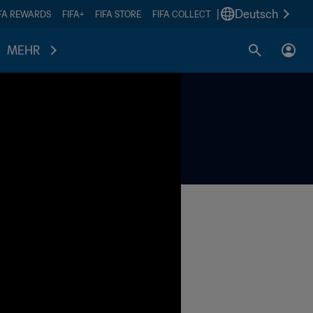
|
Deutsch
IFA REWARDS
FIFA+
FIFA STORE
FIFA COLLECT
MEHR