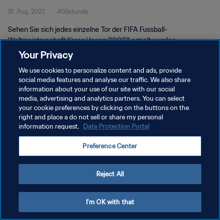
18. Aug. 2022
40Sekunde
2002™
Sehen Sie sich jedes einzelne Tor der FIFA Fussball-
Weltmeisterschaft Korea/Japan 2002™ erzielt wurden.
Your Privacy
We use cookies to personalize content and ads, provide
social media features and analyse our traffic. We also share
information about your use of our site with our social
media, advertising and analytics partners. You can select
DATENSCHUTZ
your cookie preferences by clicking on the buttons on the
right and place a do not sell or share my personal
NUTZUNGSBEDINGUNGEN
information request.
Data Protection Portal
COOKIE-EINSTELLUNGEN VERWALTEN
Preference Center
Copyright © 1994 - 2026 FIFA. Alle Rechte vorbehalten.
Reject All
I'm OK with that