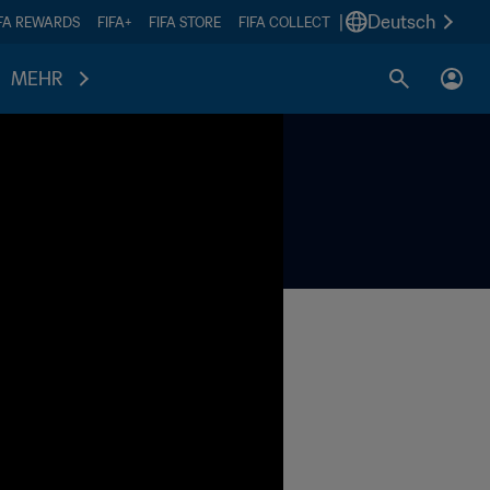
|
Deutsch
IFA REWARDS
FIFA+
FIFA STORE
FIFA COLLECT
MEHR