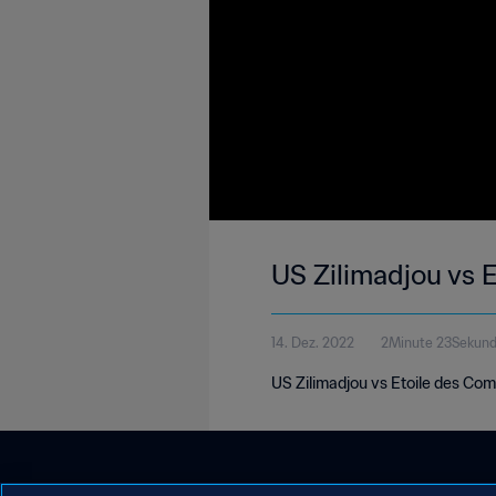
US Zilimadjou vs E
14. Dez. 2022
2Minute 23Sekun
US Zilimadjou vs Etoile des Co