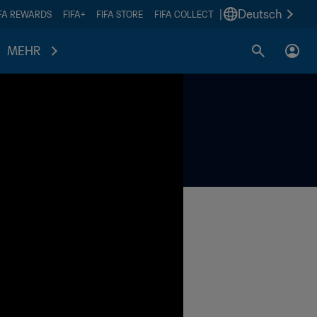
|
Deutsch
IFA REWARDS
FIFA+
FIFA STORE
FIFA COLLECT
MEHR