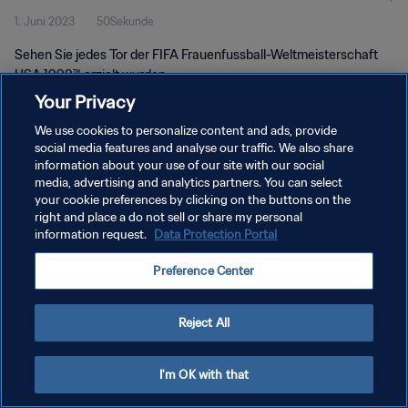
1. Juni 2023
50Sekunde
Sehen Sie jedes Tor der FIFA Frauenfussball-Weltmeisterschaft
USA 1999™ erzielt wurden.
Your Privacy
We use cookies to personalize content and ads, provide
social media features and analyse our traffic. We also share
information about your use of our site with our social
media, advertising and analytics partners. You can select
DATENSCHUTZ
your cookie preferences by clicking on the buttons on the
right and place a do not sell or share my personal
NUTZUNGSBEDINGUNGEN
information request.
Data Protection Portal
COOKIE-EINSTELLUNGEN VERWALTEN
Preference Center
Copyright © 1994 - 2026 FIFA. Alle Rechte vorbehalten.
Reject All
I'm OK with that