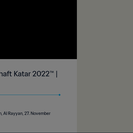
haft Katar 2022™ |
on, Al Rayyan, 27. November