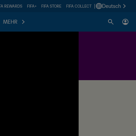
|
Deutsch
IFA REWARDS
FIFA+
FIFA STORE
FIFA COLLECT
MEHR