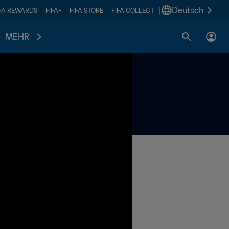
|
Deutsch
IFA REWARDS
FIFA+
FIFA STORE
FIFA COLLECT
MEHR